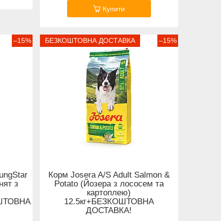
Купити
–15%
БЕЗКОШТОВНА ДОСТАВКА
–15%
ungStar
Корм Josera A/S Adult Salmon &
нят з
Potato (Йозера з лососем та
картоплею)
ОШТОВНА
12.5кг+БЕЗКОШТОВНА
ДОСТАВКА!