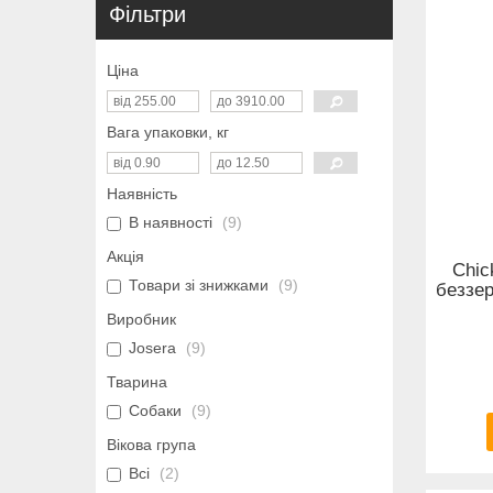
Фільтри
Ціна
Вага упаковки, кг
Наявність
В наявності
9
Акція
Chic
Товари зі знижками
9
беззер
Виробник
Josera
9
Тварина
Собаки
9
Вікова група
Всі
2