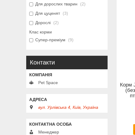
Для дорослих тварин
2
Для цуценят
3
Дорослі
2
Клас корми
Супер-преміум
9
Контакти
Pet Space
Корм J
(бе
пт
вул. Урлівська 4, Київ, Україна
Менеджер