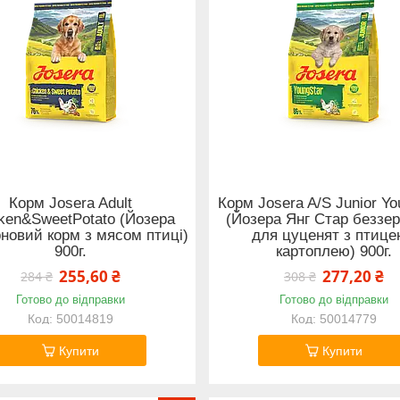
Корм Josera Adult
Корм Josera A/S Junior Yo
ken&SweetPotato (Йозера
(Йозера Янг Стар беззе
новий корм з мясом птиці)
для цуценят з птице
900г.
картоплею) 900г.
255,60 ₴
277,20 ₴
284 ₴
308 ₴
Готово до відправки
Готово до відправки
50014819
50014779
Купити
Купити