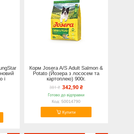
ungStar
Корм Josera A/S Adult Salmon &
рновий
Potato (Йозера з лососем та
ю і
картоплею) 900г.
342,90 ₴
381 ₴
Готово до відправки
50014790
Купити