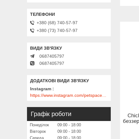
+380 (68) 740-57-97
+380 (73) 740-57-97
0687405797
0687405797
Instagram
https://www.instagram.com/petspace_ua/?utm_medium=copy_link
Графік роботи
Chic
беззер
Понеділок
09:00
18:00
Вівторок
09:00
18:00
Середа
09:00
18:00