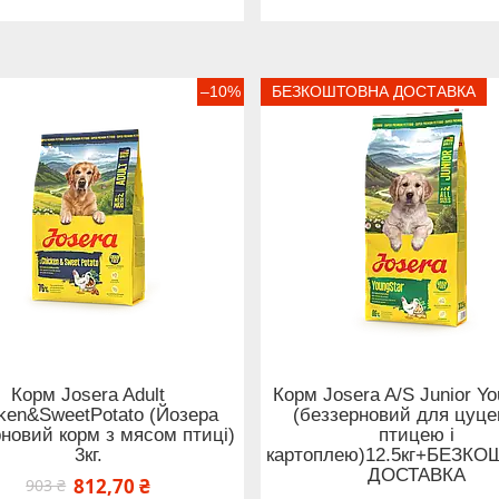
–10%
БЕЗКОШТОВНА ДОСТАВКА
Корм Josera Adult
Корм Josera A/S Junior Yo
ken&SweetPotato (Йозера
(беззерновий для цуце
новий корм з мясом птиці)
птицею і
3кг.
картоплею)12.5кг+БЕЗК
ДОСТАВКА
812,70 ₴
903 ₴