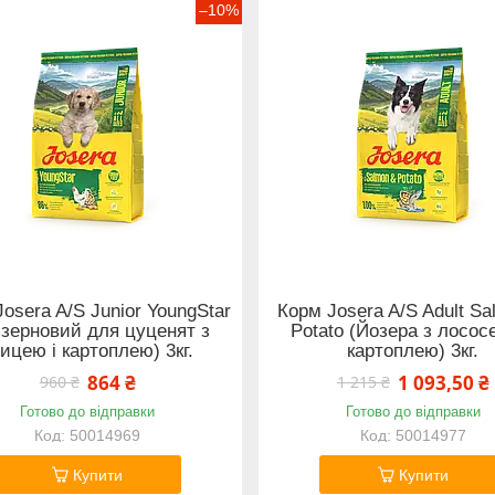
–10%
osera A/S Junior YoungStar
Корм Josera A/S Adult Sa
ззерновий для цуценят з
Potato (Йозера з лосос
ицею і картоплею) 3кг.
картоплею) 3кг.
864 ₴
1 093,50 ₴
960 ₴
1 215 ₴
Готово до відправки
Готово до відправки
50014969
50014977
Купити
Купити