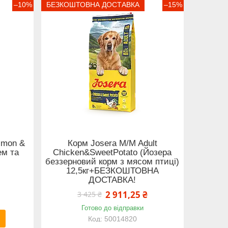
–10%
БЕЗКОШТОВНА ДОСТАВКА
–15%
lmon &
Корм Josera M/M Adult
ем та
Chicken&SweetPotato (Йозера
беззерновий корм з мясом птиці)
12,5кг+БЕЗКОШТОВНА
ДОСТАВКА!
2 911,25 ₴
3 425 ₴
Готово до відправки
50014820