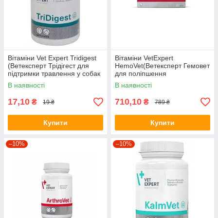
Вітаміни Vet Expert Tridigest
Вітаміни VetExpert
(Ветексперт Трідігест для
HemoVet(Ветексперт Гемовет
підтримки травлення у собак
для поліпшення
і кішок) 1 табл.
кровотворення у собак і
В наявності
В наявності
кішок) 60 табл.
17,10
710,10
₴
₴
19 ₴
789 ₴
Купити
Купити
–10%
–10%