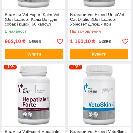
Вітаміни Vet Expert Kalm Vet
Вітаміни Vet Expert UrinoVet
(Вет Експерт Калм Вет для
Cat Dilution(Вет Експерт
собак і кішок) 60 капсул
Уріновет Ділюшн при
струвита) 45 капсул
В наявності
Під замовлення
962,10
1 160,10
₴
₴
1 069 ₴
1 289 ₴
Купити
Купити
–10%
–10%
Вітаміни VetExpert Hepatiale
Вітаміни Vet Expert VetoSkin