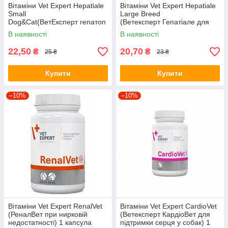
Вітаміни Vet Expert Hepatiale
Вітаміни Vet Expert Hepatiale
Small
Large Breed
Dog&Cat(ВетЕксперт гепатоп
(Ветексперт Гепатіале для
ротектор для кішок і собак) 1
собак великих порід) 1 табл
В наявності
В наявності
капсула
22,50
20,70
₴
₴
25 ₴
23 ₴
Купити
Купити
–10%
–10%
Вітаміни Vet Expert RenalVet
Вітаміни Vet Expert CardioVet
(РеналВет при нирковій
(Ветексперт КардіоВет для
недостатності) 1 капсула
підтримки серця у собак) 1