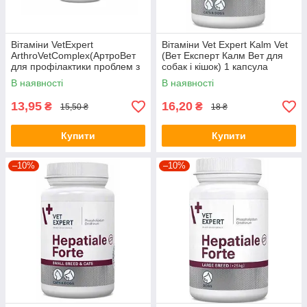
Вітаміни VetExpert
Вітаміни Vet Expert Kalm Vet
ArthroVetComplex(АртроВет
(Вет Експерт Калм Вет для
для профілактики проблем з
собак і кішок) 1 капсула
суглобами) 1 табл
В наявності
В наявності
13,95
16,20
₴
₴
15,50 ₴
18 ₴
Купити
Купити
–10%
–10%