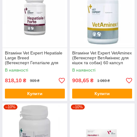
Вітаміни Vet Expert Hepatiale
Вітаміни Vet Expert VetAminex
Large Breed
(Ветексперт ВетАмінекс для
(Ветексперт Гепатіале для
кішок та собак) 60 капсул
собак великих порід) 40 табл
В наявності
В наявності
818,10
908,65
₴
₴
909 ₴
1 069 ₴
Купити
Купити
–10%
–10%