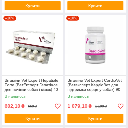
Купити
Купити
–10%
–10%
Вітаміни Vet Expert Hepatiale
Вітаміни Vet Expert CardioVet
Forte (ВетЕксперт Гепатіале
(Ветексперт КардіоВет для
для печінки собак і кішок) 40
підтримки серця у собак) 90
табл.
табл.
В наявності
В наявності
602,10
1 079,10
₴
₴
669 ₴
1 199 ₴
Купити
Купити