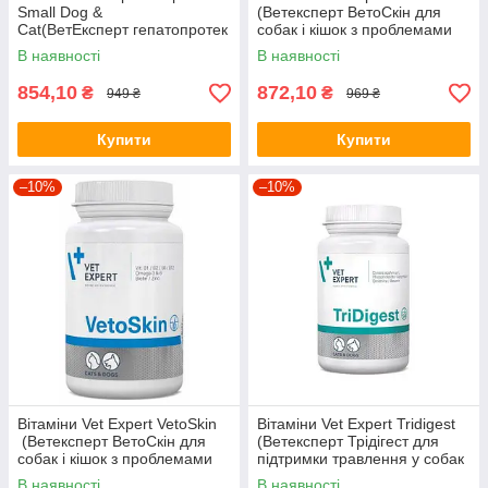
Small Dog &
(Ветексперт ВетоСкін для
Cat(ВетЕксперт гепатопротек
собак і кішок з проблемами
тор для кішок і собак) 40
шкіри) 60 капсул
В наявності
В наявності
капсул
854,10
872,10
₴
₴
949 ₴
969 ₴
Купити
Купити
–10%
–10%
Вітаміни Vet Expert VetoSkin
Вітаміни Vet Expert Tridigest
(Ветексперт ВетоСкін для
(Ветексперт Трідігест для
собак і кішок з проблемами
підтримки травлення у собак
шкіри) 90 капсул
і кішок) 40 табл
В наявності
В наявності