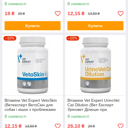
табл.
В наявності
В наявності
18
12,15
₴
₴
20 ₴
13,50 ₴
Купити
Купити
–10%
–10%
Вітаміни Vet Expert VetoSkin
Вітаміни Vet Expert UrinoVet
(Ветексперт ВетоСкін для
Cat Dilution (Вет Експерт
собак і кішок з проблемами
Уріновет Ділюшн при
шкіри) 1 капсула
струвита) 1 капсула
В наявності
В наявності
12,15
26,10
₴
₴
13,50 ₴
29 ₴