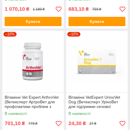
1 070,10
683,10
₴
₴
1 189 ₴
759 ₴
Купити
Купити
–10%
–10%
Вітаміни Vet Expert ArthroVet
Вітаміни VetExpert UrinoVet
(Ветексперт АртроВет для
Dog (Ветексперт УріноВет
профілактики проблем з
для підтримки сечової
суглобами) 60 табл.
системи у собак) 30 табл.
В наявності
В наявності
701,10
24,30
₴
₴
779 ₴
27 ₴