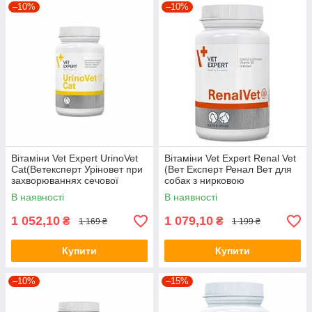
–10%
–10%
Вітаміни Vet Expert UrinoVet
Вітаміни Vet Expert Renal Vet
Cat(Ветексперт Уріновет при
(Вет Експерт Ренал Вет для
захворюваннях сечової
собак з нирковою
системи) 45 капсул
недостатністю) 60 капсул
В наявності
В наявності
1 052,10
1 079,10
₴
₴
1 169 ₴
1 199 ₴
Купити
Купити
–10%
–15%