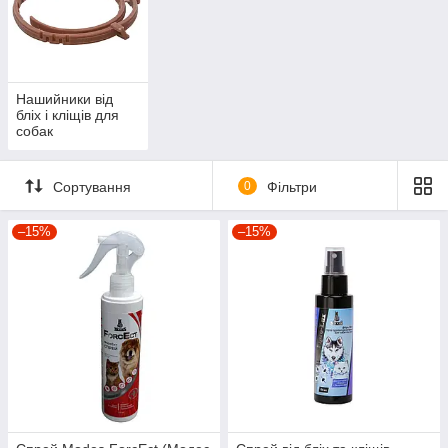
Нашийники від
бліх і кліщів для
собак
Сортування
0
Фільтри
–15%
–15%