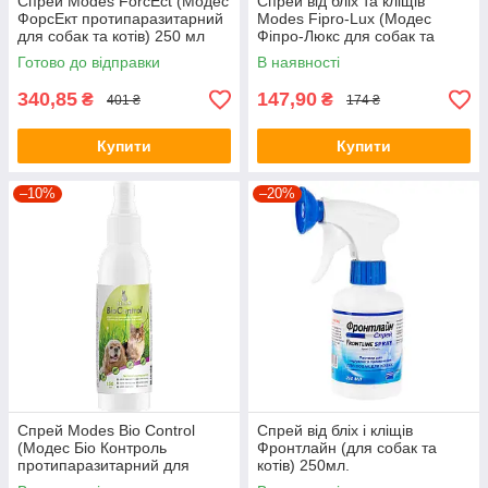
Спрей Modes ForcEct (Модес
Спрей від бліх та кліщів
ФорсЕкт протипаразитарний
Modes Fipro-Lux (Модес
для собак та котів) 250 мл
Фіпро-Люкс для собак та
котів ) 100мл.
Готово до відправки
В наявності
340,85
147,90
₴
₴
401 ₴
174 ₴
Купити
Купити
–10%
–20%
Спрей Modes Bio Control
Спрей від бліх і кліщів
(Модес Біо Контроль
Фронтлайн (для собак та
протипаразитарний для
котів) 250мл.
собак та кішок) 150мл