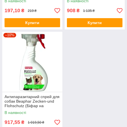
В наявності
В наявності
197,10
908
₴
₴
219 ₴
1 135 ₴
Купити
Купити
–10%
Антипаразитарний спрей для
собак Beaphar Zecken-und
Flohschutz (Біфар на
натур.основі) 400мл.
В наявності
917,55
₴
1 019,50 ₴