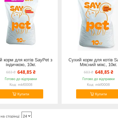
й корм для котів SayPet з
Сухий корм для котів S
індичкою, 10кг.
Мясний мікс, 10кг.
648,85 ₴
648,85 ₴
683 ₴
683 ₴
Готово до відправки
Готово до відправки
mkf0008
mkf0008
Купити
Купити