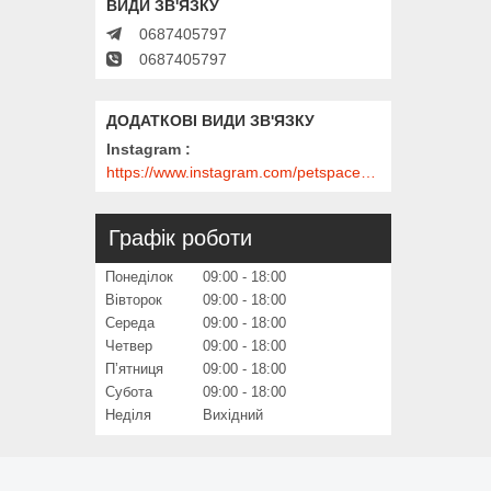
0687405797
0687405797
Instagram
https://www.instagram.com/petspace_ua/?utm_medium=copy_link
Графік роботи
Понеділок
09:00
18:00
Вівторок
09:00
18:00
Середа
09:00
18:00
Четвер
09:00
18:00
Пʼятниця
09:00
18:00
Субота
09:00
18:00
Неділя
Вихідний