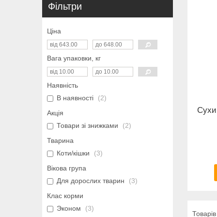
Фільтри
Ціна
Вага упаковки, кг
Наявність
В наявності
2
Сухи
Акція
Товари зі знижками
2
Тварина
Коти/кішки
3
Вікова група
Для дорослих тварин
3
Клас корми
Эконом
3