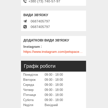
+380 (73) 740-57-97
0687405797
0687405797
Instagram
https://www.instagram.com/petspace_ua/?utm_medium=copy_link
Графік роботи
Понеділок
09:00
18:00
Вівторок
09:00
18:00
Середа
09:00
18:00
Четвер
09:00
18:00
Пʼятниця
09:00
18:00
Субота
09:00
18:00
Неділя
Вихідний