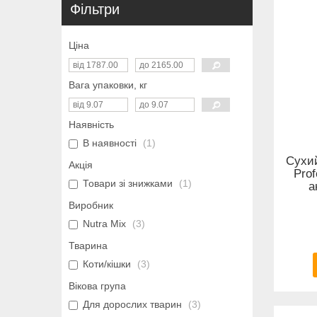
Фільтри
Ціна
Вага упаковки, кг
Наявність
В наявності
1
Сухий
Акція
Prof
Товари зі знижками
1
а
Виробник
Nutra Mix
3
Тварина
Коти/кішки
3
Вікова група
Для дорослих тварин
3