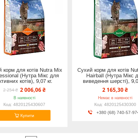
 корм для котів Nutra Mix
Сухий корм для котів Nut
essional (Нутра Мiкс для
Hairball (Нутра Мiкс 
ктивних котів), 9,07 кг.
виведення шерсті), 9,07
2 006,06 ₴
2 165,30 ₴
2 254 ₴
В наявності
Немає в наявності
4820125430607
4820125430300
+380 (68) 740-57-97
Купити