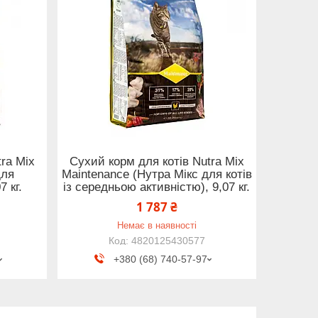
ra Mix
Сухий корм для котів Nutra Mix
для
Maintenance (Нутра Мiкс для котів
 кг.
із середньою активністю), 9,07 кг.
1 787 ₴
Немає в наявності
4820125430577
+380 (68) 740-57-97