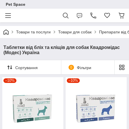
Pet Space
Товари та послуги
Товари для собак
Препарати від б
Таблетки від бліх та кліщів для собак Квадромідас
(Модес) Україна
Сортування
0
Фільтри
–10%
–10%