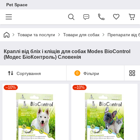
Pet Space
Товари та послуги
Товари для собак
Препарати від б
Краплі від бліх і кліщів для собак Modes BioControl
(Модес БіоКонтроль) Словенія
Сортування
0
Фільтри
–10%
–10%