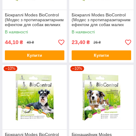
Біокраплі Modes BioControl
Біокраплі Modes BioControl
(Модес з протипаразитарним
(Модес з протипаразитарним
ефектом для собак великих
ефектом для собак малих
порі) 3мл
порід та котів) 0.5мл
В наявності
В наявності
44,10
23,40
₴
₴
49 ₴
26 ₴
Купити
Купити
–10%
–10%
Біокраплі Modes BioControl
Біонашийник Modes