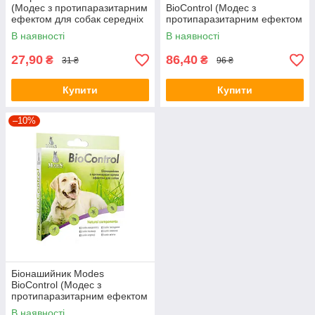
(Модес з протипаразитарним
BioControl (Модес з
ефектом для собак середніх
протипаразитарним ефектом
порід) 1.5мл
для собак та котів) 35см
В наявності
В наявності
27,90
86,40
₴
₴
31 ₴
96 ₴
Купити
Купити
–10%
Біонашийник Modes
BioControl (Модес з
протипаразитарним ефектом
для собак) 70см
В наявності