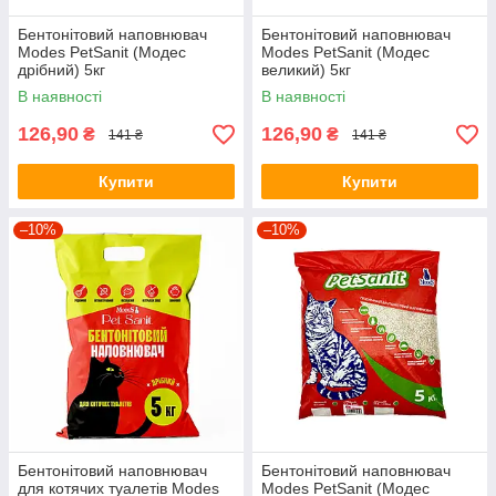
Бентонітовий наповнювач
Бентонітовий наповнювач
Modes PetSanit (Модес
Modes PetSanit (Модес
дрібний) 5кг
великий) 5кг
В наявності
В наявності
126,90
126,90
₴
₴
141 ₴
141 ₴
Купити
Купити
–10%
–10%
Бентонітовий наповнювач
Бентонітовий наповнювач
для котячих туалетів Modes
Modes PetSanit (Модес