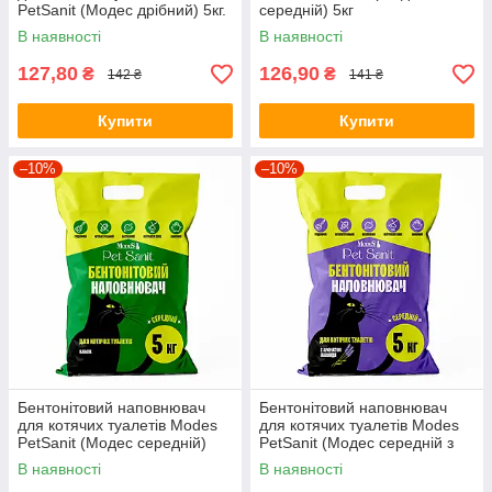
PetSanit (Модес дрібний) 5кг.
середній) 5кг
В наявності
В наявності
127,80
126,90
₴
₴
142 ₴
141 ₴
Купити
Купити
–10%
–10%
Бентонітовий наповнювач
Бентонітовий наповнювач
для котячих туалетів Modes
для котячих туалетів Modes
PetSanit (Модес середній)
PetSanit (Модес середній з
5кг.
ароматом лаванди) 5кг.
В наявності
В наявності