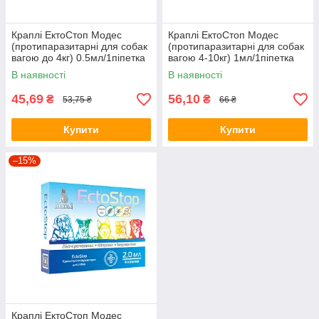
Краплі ЕктоСтоп Модес
Краплі ЕктоСтоп Модес
(протипаразитарні для собак
(протипаразитарні для собак
вагою до 4кг) 0.5мл/1піпетка
вагою 4-10кг) 1мл/1піпетка
В наявності
В наявності
45,69
56,10
₴
₴
53,75 ₴
66 ₴
Купити
Купити
–15%
Краплі ЕктоСтоп Модес