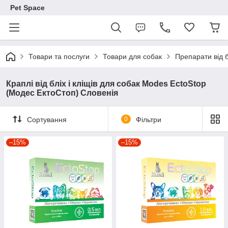
Pet Space
Товари та послуги
Товари для собак
Препарати від б
Краплі від бліх і кліщів для собак Modes EctoStop
(Модес ЕктоСтоп) Словенія
Сортування
0
Фільтри
–15%
–15%